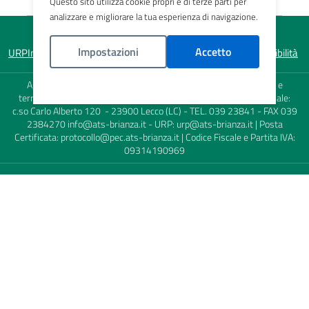
Questo sito utilizza cookie propri e di terze parti per
analizzare e migliorare la tua esperienza di navigazione.
Impostazioni
Accetto
URP
Informativa sulla privacy
Note legali
Mappa del sito
Accessibilità
Agenzia di Tutela della Salute (ATS) della Brianza - Sede Legale e
Politica Cookies
territoriale: viale Elvezia, 2 - 20900 Monza (MB) - Sede territoriale:
c.so Carlo Alberto 120 - 23900 Lecco (LC) - TEL. 039 23841 - FAX 039
2384270
info@ats-brianza.it
- URP:
urp@ats-brianza.it
| Posta
Certificata:
protocollo@pec.ats-brianza.it
| Codice Fiscale e Partita IVA:
09314190969