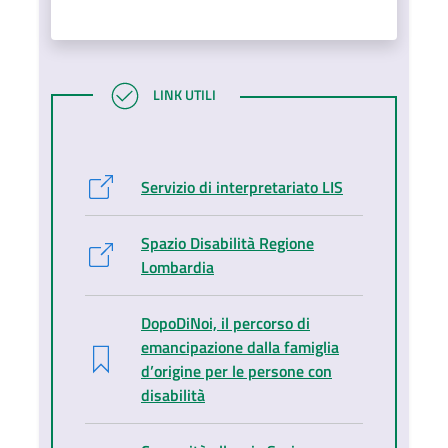
LINK UTILI
LINK UTILI
Servizio di interpretariato LIS
Spazio Disabilità Regione
Lombardia
DopoDiNoi, il percorso di
emancipazione dalla famiglia
d’origine per le persone con
disabilità