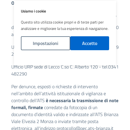
Oppure
Usiamo i cookie
telefonicamente - accesso solo su appuntamento
Questo sito utilizza cookie propri e di terze parti per
da lunedi a venerdi dalle 9.00 alle 12.00 e dalle 14.30
analizzare e migliorare la tua esperienza di navigazione.
alle 15.30
Impostazioni
Accetto
Ufficio URP sede di Monza viale Elvezia 2 - tel.039
2384992
Politica Cookies
Ufficio URP sede di Lecco C.so C. Alberto 120 - tel.0341
482290
Per denunce, esposti o richieste di intervento
nell’ambito dell’attività istituzionale di vigilanza e
controllo dell’ATS
è necessaria la trasmissione di note
formali, firmate
corredate da fotocopia di un
documento d’identità valido e indirizzate all’ATS Brianza
Viale Elvezia 2 Monza o inviate tramite posta
elettronica all'indirizzo
protocollo@pec.ats-brianza.it