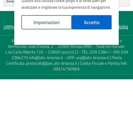
Questo sito utilizza cookie propri e di terze parti per
Variazione dei dati registrati in anagrafe animali da affezione
analizzare e migliorare la tua esperienza di navigazione.
Impostazioni
Accetto
URP
Informativa sulla privacy
Note legali
Mappa del sito
Accessibilità
Politica Cookies
Agenzia di Tutela della Salute (ATS) della Brianza - Sede Legale e
territoriale: viale Elvezia, 2 - 20900 Monza (MB) - Sede territoriale:
c.so Carlo Alberto 120 - 23900 Lecco (LC) - TEL. 039 23841 - FAX 039
2384270
info@ats-brianza.it
- URP:
urp@ats-brianza.it
| Posta
Certificata:
protocollo@pec.ats-brianza.it
| Codice Fiscale e Partita IVA:
09314190969