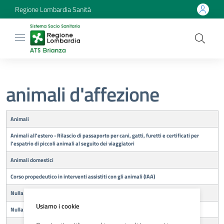
Regione Lombardia Sanità
animali d'affezione
Titolo
Animali
Animali all'estero - Rilascio di passaporto per cani, gatti, furetti e certificati per
l'espatrio di piccoli animali al seguito dei viaggiatori
Animali domestici
Corso propedeutico in interventi assistiti con gli animali (IAA)
Nulla osta per rilascio autorizzazione sanitaria per vendita animali di affezione
Usiamo i cookie
Nulla osta per strutture detenzione degli animali d'affezione (LR 33 2009)