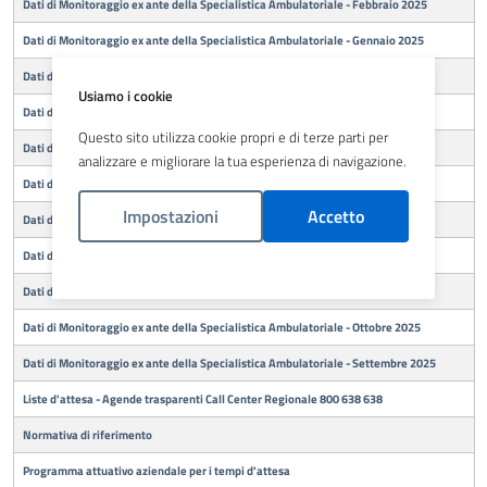
Dati di Monitoraggio ex ante della Specialistica Ambulatoriale - Febbraio 2025
Dati di Monitoraggio ex ante della Specialistica Ambulatoriale - Gennaio 2025
Dati di Monitoraggio ex ante della Specialistica Ambulatoriale - Gennaio 2026
Usiamo i cookie
Dati di Monitoraggio ex ante della Specialistica Ambulatoriale - Giugno 2025
Questo sito utilizza cookie propri e di terze parti per
Dati di Monitoraggio ex ante della Specialistica Ambulatoriale - Luglio 2025
analizzare e migliorare la tua esperienza di navigazione.
Dati di Monitoraggio ex ante della Specialistica Ambulatoriale - Maggio 2025
Impostazioni
Accetto
Dati di Monitoraggio ex ante della Specialistica Ambulatoriale - Marzo 2025
Dati di Monitoraggio ex ante della Specialistica Ambulatoriale - Marzo 2026
Politica Cookies
Dati di Monitoraggio ex ante della Specialistica Ambulatoriale - Novembre 2025
Dati di Monitoraggio ex ante della Specialistica Ambulatoriale - Ottobre 2025
Dati di Monitoraggio ex ante della Specialistica Ambulatoriale - Settembre 2025
Liste d'attesa - Agende trasparenti Call Center Regionale 800 638 638
Normativa di riferimento
Programma attuativo aziendale per i tempi d'attesa