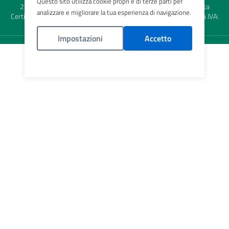
Questo sito utilizza cookie propri e di terze parti per
2384270
info@ats-brianza.it
- URP:
urp@ats-brianza.it
| Posta
analizzare e migliorare la tua esperienza di navigazione.
Certificata:
protocollo@pec.ats-brianza.it
| Codice Fiscale e Partita IVA:
09314190969
Impostazioni
Accetto
Politica Cookies