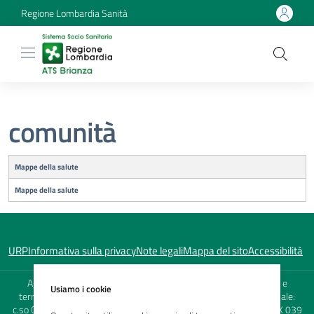
Regione Lombardia Sanità
comunità
Titolo
Mappe della salute
Mappe della salute
URP
Informativa sulla privacy
Note legali
Mappa del sito
Accessibilità
Agenzia di Tutela della Salute (ATS) della Brianza - Sede Legale e
Usiamo i cookie
territoriale: viale Elvezia, 2 - 20900 Monza (MB) - Sede territoriale:
c.so Carlo Alberto 120 - 23900 Lecco (LC) - TEL. 039 23841 - FAX 039