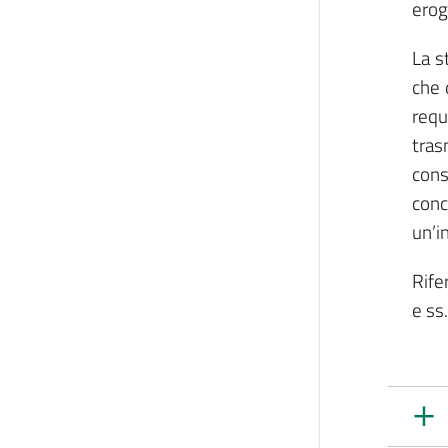
erog
La s
che 
requ
tra
cons
conc
un’i
Rif
e ss