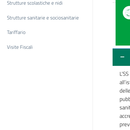
Strutture scolastiche e nidi
Strutture sanitarie e sociosanitarie
Tariffario
Visite Fiscali
L’SS
all’
dell
pubb
sani
accr
prev