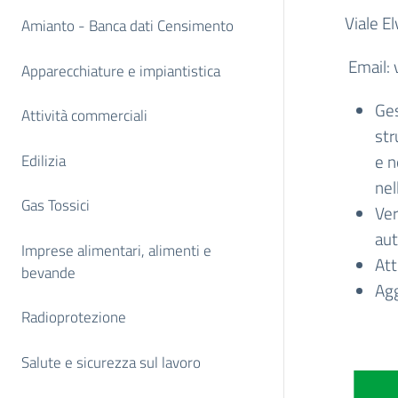
Viale E
Amianto - Banca dati Censimento
Email:
Apparecchiature e impiantistica
Ges
Attività commerciali
str
e n
Edilizia
nel
Gas Tossici
Ver
aut
Imprese alimentari, alimenti e
Att
bevande
Agg
Radioprotezione
Salute e sicurezza sul lavoro