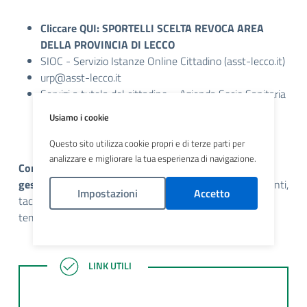
Cliccare
QUI: SPORTELLI SCELTA REVOCA AREA
DELLA PROVINCIA DI LECCO
SIOC - Servizio Istanze Online Cittadino (asst-lecco.it)
urp@asst-lecco.it
Servizi a tutela del cittadino – Azienda Socio Sanitaria
Territoriale (asst-lecco.it)
Usiamo i cookie
Questo sito utilizza cookie propri e di terze parti per
analizzare e migliorare la tua esperienza di navigazione.
Con il Fascicolo Sanitario Elettronico è possibile
gestire:
esenzioni, cambio medico, prenotazioni, pagamenti,
Impostazioni
Accetto
taccuino (inserire referti), rinnovo assistenza sanitaria
temporanea, attivare l'invio di ricette via SMS.
Politica Cookies
LINK UTILI
LINK UTILI