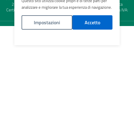
Questo sito utilizza cookie propri e di terze parti per
2384270
info@ats-brianza.it
- URP:
urp@ats-brianza.it
| Posta
analizzare e migliorare la tua esperienza di navigazione.
Certificata:
protocollo@pec.ats-brianza.it
| Codice Fiscale e Partita IVA:
09314190969
Impostazioni
Accetto
Politica Cookies