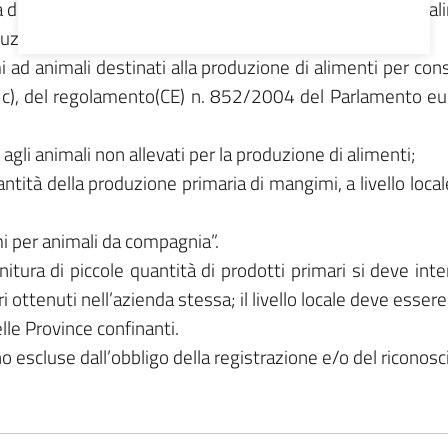
di mangimi per gli animali destinati alla produzione di a
Politica Cookies
duzione di alimenti;
d animali destinati alla produzione di alimenti per cons
tera c), del regolamento(CE) n. 852/2004 del Parlamento eu
li animali non allevati per la produzione di alimenti;
antità della produzione primaria di mangimi, a livello local
mi per animali da compagnia”.
tura di piccole quantità di prodotti primari si deve inte
ottenuti nell’azienda stessa; il livello locale deve essere i
elle Province confinanti.
no escluse dall’obbligo della registrazione e/o del riconos