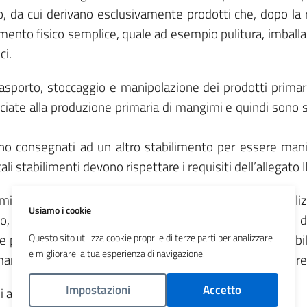
ggio, da cui derivano esclusivamente prodotti che, dopo la
amento fisico semplice, quale ad esempio pulitura, imball
ci.
 trasporto, stoccaggio e manipolazione dei prodotti primari
iate alla produzione primaria di mangimi e quindi sono sog
no consegnati ad un altro stabilimento per essere mani
tali stabilimenti devono rispettare i requisiti dell’allegat
mi per il fabbisogno esclusivo dell’azienda, senza utiliz
Usiamo i cookie
io, rientra nel disposto dell’art. 5, comma 1 e quindi è 
e però la miscelazione è effettuata con miscelatori mobil
Questo sito utilizza cookie propri e di terze parti per analizzare
e migliorare la tua esperienza di navigazione.
ia e quindi è necessario che tali operatori rispettino i requi
Impostazioni
Accetto
 applica: