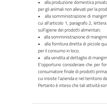
• alla produzione domestica privata 
per gli animali non allevati per la pro
• alla somministrazione di mangimi a
cui all’articolo 1, paragrafo 2, let
sull’igiene dei prodotti alimentari;
• alla somministrazione di mangimi ag
• alla fornitura diretta di piccole qu
per il consumo in loco;
• alla vendita al dettaglio di mangi
E’opportuno considerare che per forni
consumatore finale di prodotti primari 
cui insiste l’azienda e nel territorio d
Pertanto è inteso che tali attività so