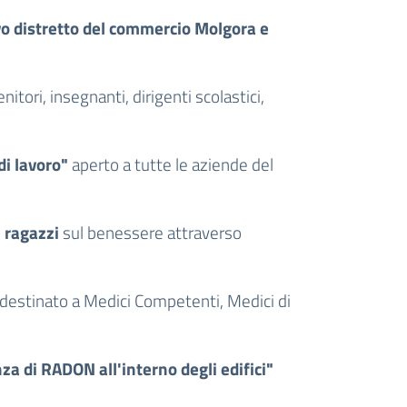
vo distretto del commercio Molgora e
itori, insegnanti, dirigenti scolastici,
di lavoro"
aperto a tutte le aziende del
e ragazz
i
sul benessere attraverso
destinato a Medici Competenti, Medici di
a di RADON all'interno degli edifici"