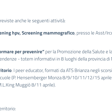
eviste anche le seguenti attività:
reening hpv, Screening mammografico
, presso le Asst/Irc
ormare per prevenire”
per la Promozione della Salute e l
endenze - totem informativi in 8 luoghi della provincia d
itorio
:
I peer educator, formati da ATS Brianza negli scors
scuole
(P. Hensemberger Monza 8/9/10/11/12/15 aprile - L
 M.L.King Muggiò 8/11 aprile).
rritorio: