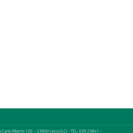
c.so Carlo Alberto 120 - 23900 Lecco (LC) - TEL. 039 23841 -