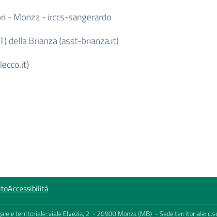
ri - Monza - irccs-sangerardo
) della Brianza (asst-brianza.it)
ecco.it)
ito
Accessibilità
egale e territoriale: viale Elvezia, 2 - 20900 Monza (MB) - Sede territoriale: 