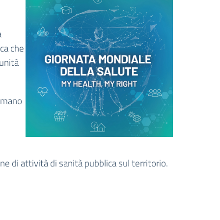
a
ica che
tunità
 umano
di attività di sanità pubblica sul territorio.