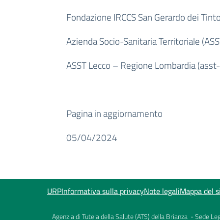
Fondazione IRCCS San Gerardo dei Tinto
Azienda Socio-Sanitaria Territoriale (ASST
ASST Lecco – Regione Lombardia (asst-l
Pagina in aggiornamento
05/04/2024
URP
Informativa sulla privacy
Note legali
Mappa del s
Agenzia di Tutela della Salute (ATS) della Brianza - Sede L