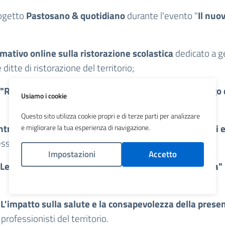
rogetto
Pastosano & quotidiano
durante l'evento "
Il nuo
mativo online sulla ristorazione scolastica
dedicato a gen
ditte di ristorazione del territorio;
 "Rete WHP: i vantaggi di promuovere salute sul luogo 
Usiamo i cookie
Questo sito utilizza cookie propri e di terze parti per analizzare
ntro "Family Skills", formazione ai genitori di bambini 
e migliorare la tua esperienza di navigazione.
esso Corte Tanzi di Albiate;
Impostazioni
Accetto
e malattie professionali nel territorio di ATS Brianza​"
Politica Cookies
'impatto sulla salute e la consapevolezza della presenz
professionisti del territorio.