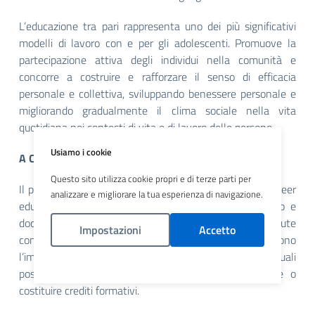
L’educazione tra pari rappresenta uno dei più significativi
modelli di lavoro con e per gli adolescenti. Promuove la
partecipazione attiva degli individui nella comunità e
concorre a costruire e rafforzare il senso di efficacia
personale e collettiva, sviluppando benessere personale e
migliorando gradualmente il clima sociale nella vita
quotidiana nei contesti di vita e di lavoro delle persone.
Usiamo i cookie
A CHI E’ RIVOLTO
Questo sito utilizza cookie propri e di terze parti per
Il progetto consiste in un percorso di formazione sulla Peer
analizzare e migliorare la tua esperienza di navigazione.
education, rivolto a un gruppo di studenti del triennio e
docenti referenti, per favorire la promozione della salute
Impostazioni
Accetto
con modalità Peer to Peer. Le azioni di ricaduta prevedono
l’impiego di beni e servizi dedicati. Le attività progettuali
Politica Cookies
possono rientrare a pieno titolo nei PTCO o Stage o
costituire crediti formativi.