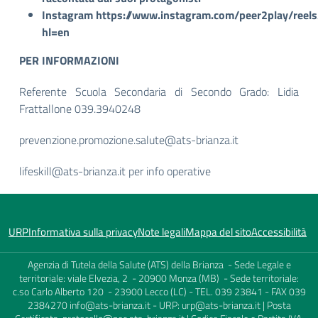
Instagram
https://www.instagram.com/peer2play/reels
hl=en
PER INFORMAZIONI
Referente Scuola Secondaria di Secondo Grado: Lidia
Frattallone 039.3940248
prevenzione.promozione.salute@ats-brianza.it
lifeskill@ats-brianza.it
per info operative
URP
Informativa sulla privacy
Note legali
Mappa del sito
Accessibilità
Agenzia di Tutela della Salute (ATS) della Brianza - Sede Legale e
territoriale: viale Elvezia, 2 - 20900 Monza (MB) - Sede territoriale:
c.so Carlo Alberto 120 - 23900 Lecco (LC) - TEL. 039 23841 - FAX 039
2384270
info@ats-brianza.it
- URP:
urp@ats-brianza.it
| Posta