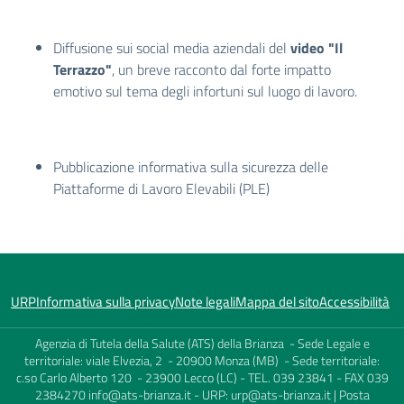
Diffusione sui social media aziendali del
video "Il
Terrazzo"
, un breve racconto dal forte impatto
emotivo sul tema degli infortuni sul luogo di lavoro.
Pubblicazione
informativa sulla sicurezza delle
Piattaforme di Lavoro Elevabili (PLE)
URP
Informativa sulla privacy
Note legali
Mappa del sito
Accessibilità
Agenzia di Tutela della Salute (ATS) della Brianza - Sede Legale e
territoriale: viale Elvezia, 2 - 20900 Monza (MB) - Sede territoriale:
c.so Carlo Alberto 120 - 23900 Lecco (LC) - TEL. 039 23841 - FAX 039
2384270
info@ats-brianza.it
- URP:
urp@ats-brianza.it
| Posta