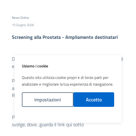
News Online
15 Giugno 2026
Screening alla Prostata - Ampliamento destinatari
Dal 15 giugno, lo screening per il tumore alla prostata è
esteso alla fascia di età 60-64 anni.
Usiamo i cookie
Questo sito utilizza cookie propri e di terze parti per
Possono quindi partecipare allo screening gli uomini
analizzare e migliorare la tua esperienza di navigazione.
assistiti in Lombardia (iscritti al Servizio Sanitario
Regionale) di età compresa tra i 50 e i 64 anni.
Impostazioni
Accetto
Politica Cookies
Per tutte le informazioni su come accedere, come si
svolge, dove...guarda il link qui sotto