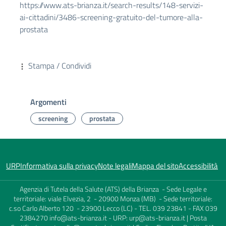
https://www.ats-brianza.it/search-results/148-servizi-
ai-cittadini/3486-screening-gratuito-del-tumore-alla-
prostata
Stampa / Condividi
Argomenti
screening
prostata
URP
Informativa sulla privacy
Note legali
Mappa del sito
Accessibilità
Agenzia di Tutela della Salute (ATS) della Brianza - Sede Legale e
territoriale: viale Elvezia, 2 - 20900 Monza (MB) - Sede territoriale:
c.so Carlo Alberto 120 - 23900 Lecco (LC) - TEL. 039 23841 - FAX 039
2384270
info@ats-brianza.it
- URP:
urp@ats-brianza.it
| Posta