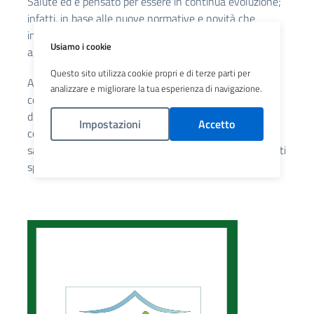
Salute ed è pensato per essere in continua evoluzione;
infatti, in base alle nuove normative e novità che
intercorranno nel prossimo futuro, prevediamo un
Usiamo i cookie
aggiornamento ricorrente e puntuale.
Questo sito utilizza cookie propri e di terze parti per
Abbiamo pensato ad un documento snello, di facile
analizzare e migliorare la tua esperienza di navigazione.
consultazione che aiuti nella ricerca dei servizi a
disposizione per un’appropriata risposta al bisogno,
Impostazioni
Accetto
contenente, per approfondire le diverse tematiche e
sapere a chi rivolgersi, appositi link che rimandano ai siti
Politica Cookies
specifici.