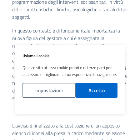
programmazione degli interventi sociosanitari, in virtù
delle caratteristiche cliniche, psicologiche e sociali di tali
soggetti.
In questo contesto è di fondamentale importanza la
nuova figura del gestore a cui è assegnata la
responsabilità specifica di coordinare, semplificare,
ottimizzare, facilitare le diverse fasi del percorso di cura,
Usiamo i cookie
controllarne la compliance e gli esiti, garantendo la
successione coordinata e ininterrotta di eventi coerenti
Questo sito utilizza cookie propri e di terze parti per
analizzare e migliorare la tua esperienza di navigazione.
con i bisogni dei pazienti e presidiando la comunicazione
tra i diversi nodi della rete per conseguire l'integrazione
Impostazioni
Accetto
dei percorsi assistenziali, dall’ambito specialistico delle
strutture ospedaliere al contesto delle cure primarie.
Politica Cookies
L’avviso è finalizzato alla costituzione di un apposito
elenco di idonei alla presa in carico mediante selezione