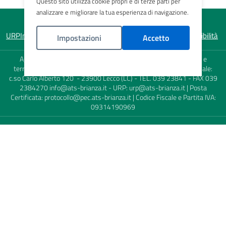
Questo sito utilizza cookie propri e di terze parti per
analizzare e migliorare la tua esperienza di navigazione.
URP
Informativa sulla privacy
Note legali
Mappa del sito
Accessibilità
Impostazioni
Accetto
Agenzia di Tutela della Salute (ATS) della Brianza - Sede Legale e
Politica Cookies
territoriale: viale Elvezia, 2 - 20900 Monza (MB) - Sede territoriale:
c.so Carlo Alberto 120 - 23900 Lecco (LC) - TEL. 039 23841 - FAX 039
2384270
info@ats-brianza.it
- URP:
urp@ats-brianza.it
| Posta
Certificata:
protocollo@pec.ats-brianza.it
| Codice Fiscale e Partita IVA:
09314190969