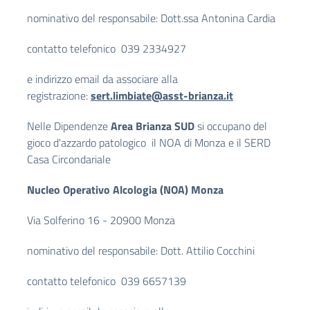
nominativo del responsabile: Dott.ssa Antonina Cardia
contatto telefonico
039 2334927
e indirizzo email da associare alla
registrazione:
sert.limbiate@asst-brianza.it
Nelle Dipendenze
Area Brianza SUD
si occupano del
gioco d'azzardo patologico il NOA di Monza e il SERD
Casa Circondariale
Nucleo Operativo Alcologia (NOA) Monza
Via Solferino 16 - 20900 Monza
nominativo del responsabile: Dott. Attilio Cocchini
contatto telefonico 039 6657139