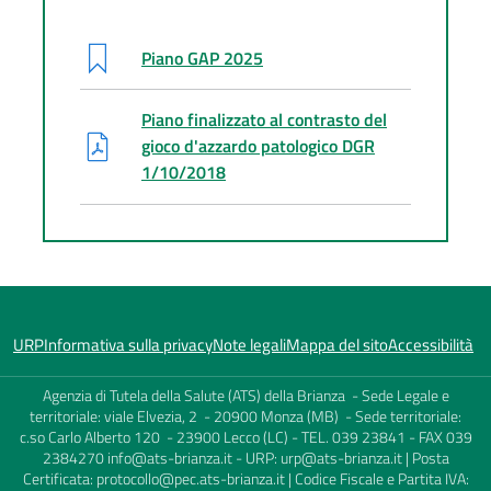
Piano GAP 2025
Piano finalizzato al contrasto del
gioco d'azzardo patologico DGR
1/10/2018
URP
Informativa sulla privacy
Note legali
Mappa del sito
Accessibilità
Agenzia di Tutela della Salute (ATS) della Brianza - Sede Legale e
territoriale: viale Elvezia, 2 - 20900 Monza (MB) - Sede territoriale:
c.so Carlo Alberto 120 - 23900 Lecco (LC) - TEL. 039 23841 - FAX 039
2384270
info@ats-brianza.it
- URP:
urp@ats-brianza.it
| Posta
Certificata:
protocollo@pec.ats-brianza.it
| Codice Fiscale e Partita IVA: