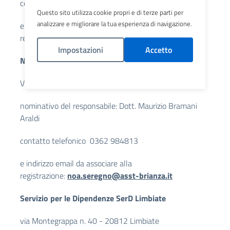
contatto telefonico 039 6657652
Questo sito utilizza cookie propri e di terze parti per
analizzare e migliorare la tua esperienza di navigazione.
e indirizzo email da associare alla
registrazione:
noa.vimercate@asst-brianza.it
Impostazioni
Accetto
Nucleo Operativo Alcologia (NOA) Seregno
Politica Cookies
Via Bellini n.1 - 20831 Seregno
nominativo del responsabile: Dott. Maurizio Bramani
Araldi
contatto telefonico
0362 984813
e indirizzo email da associare alla
registrazione:
noa.seregno@asst-brianza.it
Servizio per le Dipendenze SerD Limbiate
via Montegrappa n. 40 - 20812 Limbiate