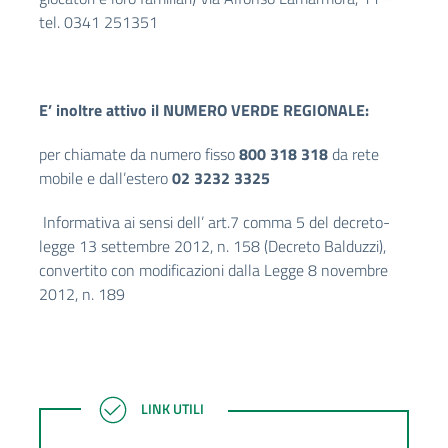
tel. 0341 251351
E’ inoltre attivo il NUMERO VERDE REGIONALE:
per chiamate da numero fisso
800 318 318
da rete
mobile e dall’estero
02 3232 3325
Informativa ai sensi dell’ art.7 comma 5 del decreto-
legge 13 settembre 2012, n. 158 (Decreto Balduzzi),
convertito con modificazioni dalla Legge 8 novembre
2012, n. 189
LINK UTILI
LINK UTILI