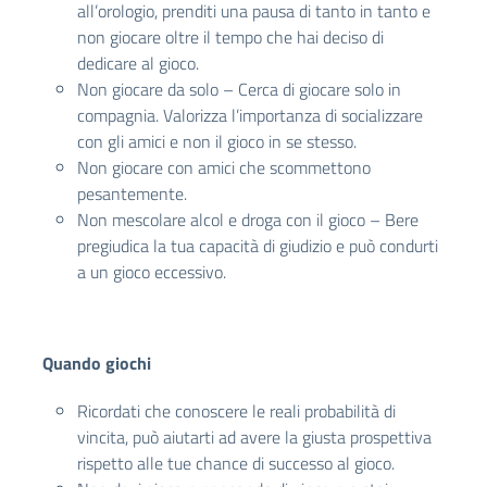
all’orologio, prenditi una pausa di tanto in tanto e
non giocare oltre il tempo che hai deciso di
dedicare al gioco.
Non giocare da solo – Cerca di giocare solo in
compagnia. Valorizza l’importanza di socializzare
con gli amici e non il gioco in se stesso.
Non giocare con amici che scommettono
pesantemente.
Non mescolare alcol e droga con il gioco – Bere
pregiudica la tua capacità di giudizio e può condurti
a un gioco eccessivo.
Quando giochi
Ricordati che conoscere le reali probabilità di
vincita, può aiutarti ad avere la giusta prospettiva
rispetto alle tue chance di successo al gioco.