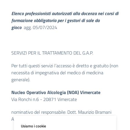
Elenco professionisti autorizzati alla docenza nei corsi di
formazione obbligatoria per i gestori di sale da
gioco
agg. 05/07/2024
SERVIZI PER IL TRATTAMENTO DEL G.A.P.
Per tutti questi servizi l’accesso è diretto e gratuito (non
necessita di impegnativa del medico di medicina
generale).
Nucleo Operativo Alcologia (NOA) Vimercate
Via Ronchi n.6 - 20871 Vimercate
nominativo del responsabile: Dott. Maurizio Bramani
Araldi
Usiamo i cookie