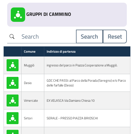
GRUPPI DI CAMMINO
Search
Reset
Comune
Indirizzo di partenza
Muggiò
ingresso del parco in Piazza Cooperazione a Muggiò.
GDC CHE PASSI: al Parco della Porada (Seregno) e/o Parco
Desio
delle farfalle (Desio)
Vimercate
EX VELASCA Via Damiano Chiesa 10
Sirtori
SERALE - PRESSO PIAZZA BRIOSCHI