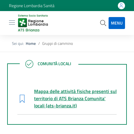
Regione Lombardia Sanità
MENU
Sei qui:
Home
Gruppi di cammino
COMUNITÀ LOCALI
COMUNITÀ LOCALI
Mappa delle attività fisiche presenti sul
territorio di ATS Brianza Comunita'
locali (ats-brianza.it)