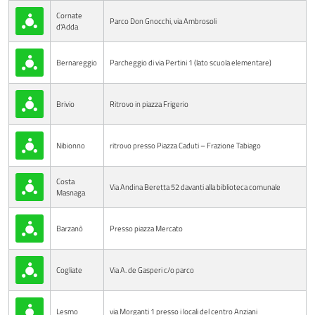
Cornate
Parco Don Gnocchi, via Ambrosoli
d'Adda
Bernareggio
Parcheggio di via Pertini 1 (lato scuola elementare)
Brivio
Ritrovo in piazza Frigerio
Nibionno
ritrovo presso Piazza Caduti – Frazione Tabiago
Costa
Via Andina Beretta 52 davanti alla biblioteca comunale
Masnaga
Barzanò
Presso piazza Mercato
Cogliate
Via A. de Gasperi c/o parco
Lesmo
via Morganti 1 presso i locali del centro Anziani