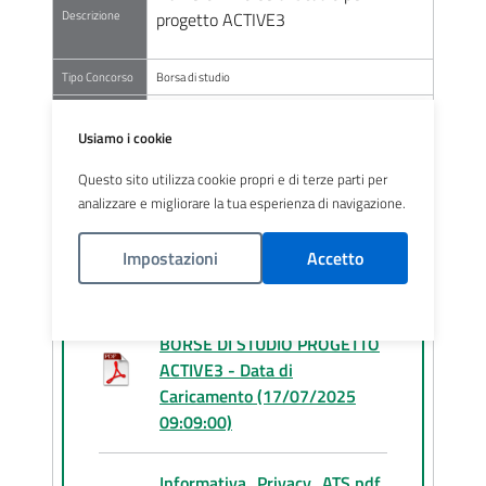
Descrizione
progetto ACTIVE3
Tipo Concorso
Borsa di studio
Personale
Comparto
Usiamo i cookie
Scadenza
03-08-2025
Questo sito utilizza cookie propri e di terze parti per
analizzare e migliorare la tua esperienza di navigazione.
LINK ALLEGATI
ALLEGATI
Impostazioni
Accetto
Politica Cookies
AVVISO PER NUMERO DUE
BORSE DI STUDIO PROGETTO
ACTIVE3 - Data di
Caricamento (17/07/2025
09:09:00)
Informativa_Privacy_ATS.pdf