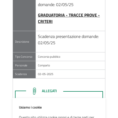
domande: 02/05/25
GRADUATORIA - TRACCE PROVE -
CRITERI
Scadenza presentazione domande:
Descrizione
02/05/25
Tipo Concorso
Concorso pubblico
Personale
Comparto
Scadenza
02-05-2025
LINK ALLEGATI
ALLEGATI
Usiamo i cookie
Bando concorso per n. 2 posti
Questo sito utilizza cookie propri e di terze parti per