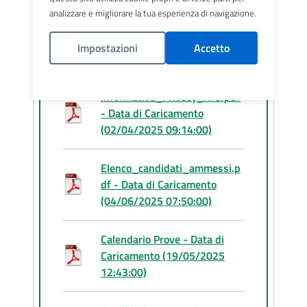
di collaboratore
analizzare e migliorare la tua esperienza di navigazione.
tecnico_Informatico - Data di
Caricamento (02/04/2025
Impostazioni
Accetto
09:12:00)
Politica Cookies
Informativa_Privacy_ATS.pdf
- Data di Caricamento
(02/04/2025 09:14:00)
Elenco_candidati_ammessi.p
df - Data di Caricamento
(04/06/2025 07:50:00)
Calendario Prove - Data di
Caricamento (19/05/2025
12:43:00)