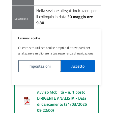
Nella sezione allegati indicazioni per
il colloquio in data
30 maggio ore
Descrizione
9.30
Tipo Concorso
Avviso mobilita
Usiamo i cookie
Personale
Dirigenza
Questo sito utilizza cookie propri e di terze parti per
Scadenza
20-04-2025
analizzare e migliorare la tua esperienza di navigazione.
Impostazioni
Accetto
LINK ALLEGATI
ALLEGATI
Politica Cookies
Avviso Mobilità - n. 1 posto
DIRIGENTE ANALISTA - Data
di Caricamento (21/03/2025
09:22:00)