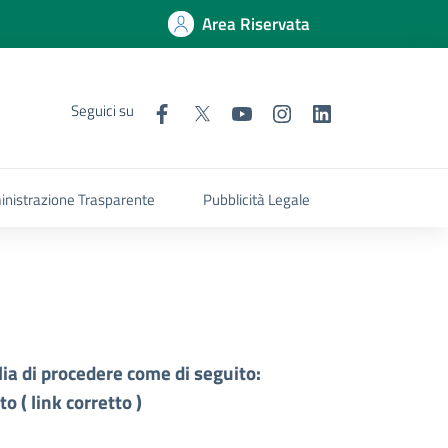
Area Riservata
Seguici su
nistrazione Trasparente
Pubblicità Legale
ia di procedere come di seguito:
ato (
link corretto
)