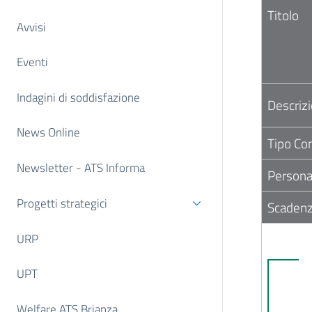
Titolo
Avvisi
Eventi
Indagini di soddisfazione
Descriz
News Online
Tipo Co
Newsletter - ATS Informa
Persona
Progetti strategici
Scaden
URP
UPT
Welfare ATS Brianza