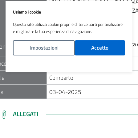
PROFESSIONALE (APSF) – INFORMAT
INFORMATIVI AZIENDALI. SCADEN
Usiamo i cookie
ESITO
Questo sito utilizza cookie propri e di terze parti per analizzare
e migliorare la tua esperienza di navigazione.
Nella sezione allegati dettaglio data
ione
Impostazioni
Accetto
ncorso
Avviso mobilita
Politica Cookies
le
Comparto
za
03-04-2025
LINK ALLEGATI
ALLEGATI