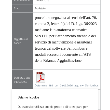
Pubblicazione
05-06-2026
Stato
Espletato
procedura negoziata ai sensi dell’art. 76,
comma 2, lettera b) del D. Lgs. 36/2023
mediante la piattaforma telematica
SINTEL per l’affidamento triennale del
Oggetto del
servizio di manutenzione e assistenza
bando
tecnica del software Santionibus e
moduli accessori occorrente all’ATS
della Brianza
. Aggiudicazione
Delibera o atto
equivalente
Determina_189_del_04.06.2026_agg_sw_Santionibus
procedura negoziata ai sensi dell’art. 76, comma 2,
Usiamo i cookie
lettera b) del D. Lgs. 36/2023 per l’affidamento triennale
Descrizione
del servizio di manutenzione e assistenza tecnica del
software Santionibus e moduli accessori. Aggiudicazione
Questo sito utilizza cookie propri e di terze parti per