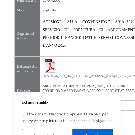
Pubblicazione
22-04-2026
Stato
Espletato
ADESIONE ALLA CONVENZIONE ARIA_2021
SERVIZIO DI FORNITURA DI ABBONAMEN
Oggetto del
PERIODICI, BANCHE DATI E SERVIZI CONNESSI
bando
L’ANNO 2026
Delibera o atto
equivalente
Determina_143_del_21.04.2026_adesione_proroga_ARIA_202
ADESIONE ALLA CONVENZIONE ARIA_2021_001 SERVIZIO DI
Descrizione
FORNITURA DI ABBONAMENTI A PERIODICI, BANCHE DATI E SERV
CONNESSI PER L’ANNO 2026
Usiamo i cookie
Tipo Bando
09 Avviso sui bandi delle procedure di affidamento
Questo sito utilizza cookie propri e di terze parti per
Codice
Identificativo
Z513A452CA
analizzare e migliorare la tua esperienza di navigazione.
Gara (CIG)
Struttura