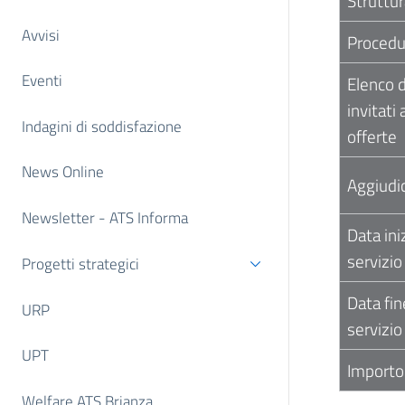
Struttu
Avvisi
Procedur
Eventi
Elenco d
invitati
Indagini di soddisfazione
offerte
News Online
Aggiudic
Newsletter - ATS Informa
Data ini
servizio
Progetti strategici
Data fin
URP
servizio
UPT
Importo
Welfare ATS Brianza