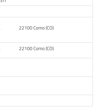
STI
A
22100 Como (CO)
A
22100 Como (CO)