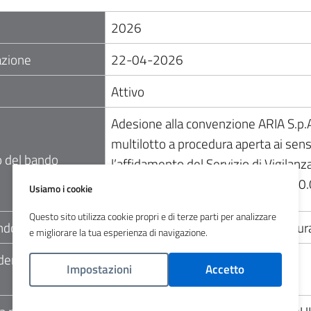
2026
azione
22-04-2026
Attivo
Adesione alla convenzione ARIA S.
multilotto a procedura aperta ai sensi
 del bando
l’affidamento del Servizio di Vigilan
Brianza – periodo 01.07.2026 – 30
Usiamo i cookie
Questo sito utilizza cookie propri e di terze parti per analizzare
ndo
09 Avviso sui risultati della procedu
e migliorare la tua esperienza di navigazione.
dentificativo Gara
B9E6957E5D
Impostazioni
Accetto
Politica Cookies