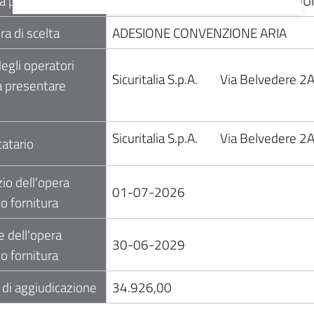
ra proponente
SC TECNICO PATRIMONIALE E ACQUI
a di scelta
ADESIONE CONVENZIONE ARIA
egli operatori
Sicuritalia S.p.A.
Via Belvedere 2
 a presentare
Sicuritalia S.p.A.
Via Belvedere 2
atario
zio dell'opera
01-07-2026
 o fornitura
e dell'opera
30-06-2029
 o fornitura
 di aggiudicazione
34.926,00