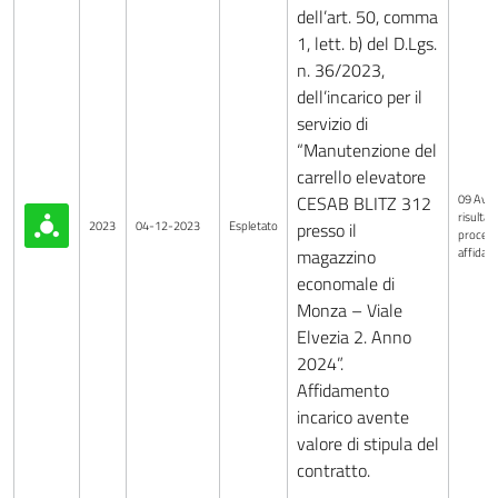
dell’art. 50, comma
1, lett. b) del D.Lgs.
n. 36/2023,
dell’incarico per il
servizio di
“Manutenzione del
carrello elevatore
09 Avvi
CESAB BLITZ 312
risultati
2023
04-12-2023
Espletato
presso il
procedu
affida
magazzino
economale di
Monza – Viale
Elvezia 2. Anno
2024”.
Affidamento
incarico avente
valore di stipula del
contratto.