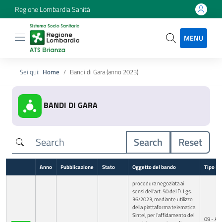
Regione Lombardia Sanità
MENU
Sei qui:
Home
Bandi di Gara (anno 2023)
BANDI DI GARA
Search
Reset
Anno
Pubblicazione
Stato
Oggetto del bando
Tipo B
procedura negoziata ai
sensi dell'art. 50 del D. Lgs.
36/2023, mediante utilizzo
della piattaforma telematica
Sintel, per l’affidamento del
09 - Avv