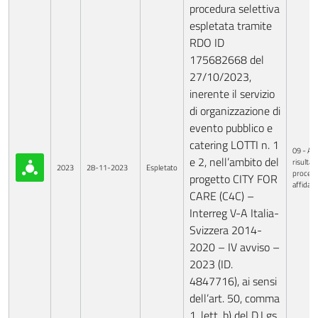
procedura selettiva
espletata tramite
RDO ID
175682668 del
27/10/2023,
inerente il servizio
di organizzazione di
evento pubblico e
catering LOTTI n. 1
09 - Avv
e 2, nell’ambito del
risultati
2023
28-11-2023
Espletato
procedu
progetto CITY FOR
affida
CARE (C4C) –
Interreg V-A Italia-
Svizzera 2014-
2020 – IV avviso –
2023 (ID.
4847716), ai sensi
dell’art. 50, comma
1, lett. b) del D.Lgs.