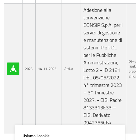
Adesione alla
convenzione
CONSIP S.p.A. per i
servizi di gestione
e manutenzione di
sistemi IP e PDL
per le Pubbliche
09 - Avv
Amministrazioni,
risultati
2023
14-11-2023
Attivo
Lotto 2 - ID 2181
procedu
affida
DEL 05/05/2022,
4° trimestre 2023
– 3° trimestre
2027. - CIG. Padre
8133313E33 –
CIG. Derivato
9942755CFA
Usiamo i cookie