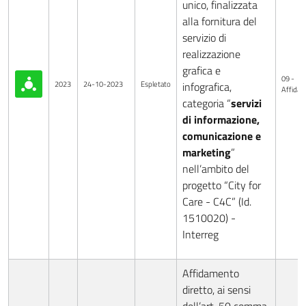
unico, finalizzata
alla fornitura del
servizio di
realizzazione
grafica e
09 -
2023
24-10-2023
Espletato
infografica,
Affida
categoria “
servizi
di informazione,
comunicazione e
marketing
”
nell’ambito del
progetto “City for
Care - C4C” (Id.
1510020) -
Interreg
Affidamento
diretto, ai sensi