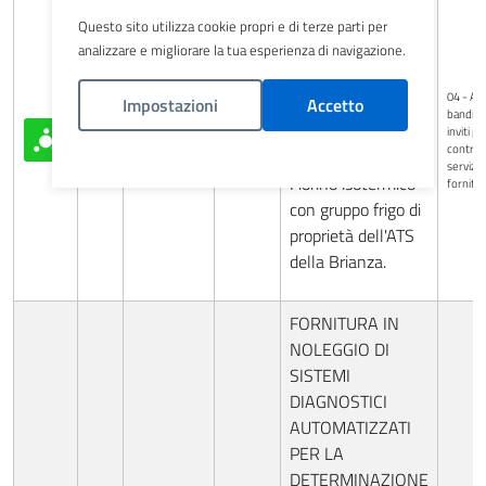
Avviso per la
raccolta di
Questo sito utilizza cookie propri e di terze parti per
analizzare e migliorare la tua esperienza di navigazione.
manifestazione
d'interesse
04 - Avv
Impostazioni
finalizzato alla
Accetto
bandi di
vendita di n. 1
inviti pe
2023
10-11-2023
Espletato
contratt
automezzo Fiat
Politica Cookies
servizi 
Fiorino isotermico
fornitu
con gruppo frigo di
proprietà dell'ATS
della Brianza.
FORNITURA IN
NOLEGGIO DI
SISTEMI
DIAGNOSTICI
AUTOMATIZZATI
PER LA
DETERMINAZIONE