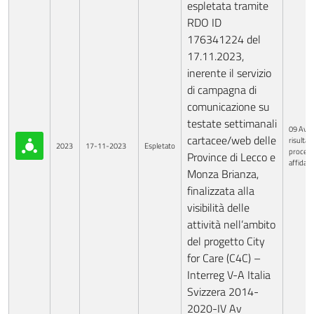
espletata tramite
RDO ID
176341224 del
17.11.2023,
inerente il servizio
di campagna di
comunicazione su
testate settimanali
09 Avvi
cartacee/web delle
risultati
2023
17-11-2023
Espletato
procedu
Province di Lecco e
affida
Monza Brianza,
finalizzata alla
visibilità delle
attività nell’ambito
del progetto City
for Care (C4C) –
Interreg V-A Italia
Svizzera 2014-
2020-IV Av