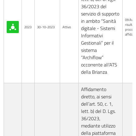
36/2023 del
servizio di supporto
09 Avvi
in ambito “Sanità
risultati
2023
30-10-2023
Attivo
digitale - Sistemi
procedu
affida
Informativi
Gestionali” per il
sistema
“Archiflow”
occorrente all’ATS
della Brianza
Affidamento
diretto, ai sensi
dell’art. 50, c. 1,
lett. b) del D. Lgs.
36/2023,
mediante utilizzo
della piattaforma