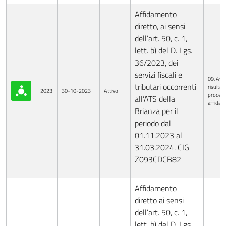
Affidamento
diretto, ai sensi
dell’art. 50, c. 1,
lett. b) del D. Lgs.
36/2023, dei
servizi fiscali e
09. Avvi
tributari occorrenti
risultati
2023
30-10-2023
Attivo
procedu
all’ATS della
affida
Brianza per il
periodo dal
01.11.2023 al
31.03.2024. CIG
Z093CDCB82
Affidamento
diretto ai sensi
dell’art. 50, c. 1,
lett. b) del D. Lgs.