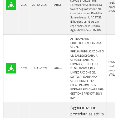
servizio erogazione di
risultati
2023
27-12-2023
Attivo
Formazione Specialistica a
procedu
favore degli Assistenti alla
affida
Comunicazione - Disabilità
Sensoriale per le AA.TT.SS.
di Regione Lombardia in
capo all’ATS della Brianza.
Aggiudicazione – CIG A02
AFFIDAMENTO
PROCEDURA NEGOZIATA
SENZA
PREVIA PUBBLICAZIONE DI
UN BANDO DI GARA, AI
SENSI DELL’ART. 76
09 Avvi
COMMA 2, LETT. B) DEL
risultati
2023
18-11-2023
Attivo
D.LGS. 36/2023, PER
procedu
L’INTEGRAZIONE DEL
affida
SOFTWARE ARIANNA
SCREENING PER LA
COOPERAZIONE CON IL
PORTALE REGIONALE ARIA
GESTIONE PRENOTAZIONI
(GP).
Aggiudicazione
procedura selettiva