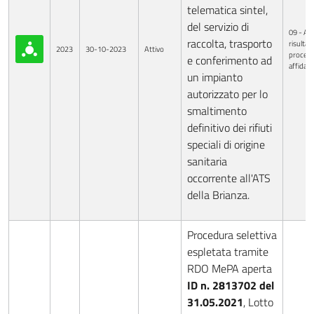
telematica sintel,
del servizio di
09 - Avv
raccolta, trasporto
risultati
2023
30-10-2023
Attivo
procedu
e conferimento ad
affida
un impianto
autorizzato per lo
smaltimento
definitivo dei rifiuti
speciali di origine
sanitaria
occorrente all'ATS
della Brianza.
Procedura selettiva
espletata tramite
RDO MePA aperta
ID n. 2813702 del
31.05.2021
, Lotto