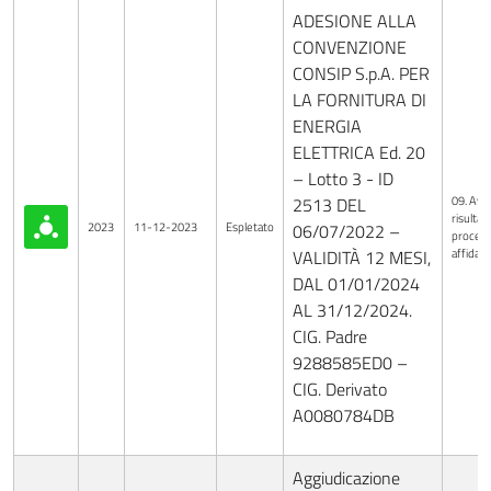
ADESIONE ALLA
CONVENZIONE
CONSIP S.p.A. PER
LA FORNITURA DI
ENERGIA
ELETTRICA Ed. 20
– Lotto 3 - ID
09. Avvi
2513 DEL
risultati
2023
11-12-2023
Espletato
06/07/2022 –
procedu
affida
VALIDITÀ 12 MESI,
DAL 01/01/2024
AL 31/12/2024.
CIG. Padre
9288585ED0 –
CIG. Derivato
A0080784DB
Aggiudicazione