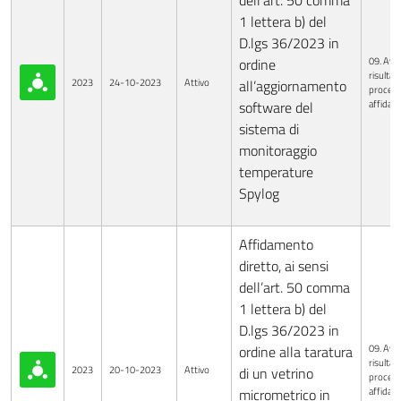
dell’art. 50 comma
1 lettera b) del
D.lgs 36/2023 in
09. Avvi
ordine
risultati
2023
24-10-2023
Attivo
all’aggiornamento
procedu
affida
software del
sistema di
monitoraggio
temperature
Spylog
Affidamento
diretto, ai sensi
dell’art. 50 comma
1 lettera b) del
D.lgs 36/2023 in
09. Avvi
ordine alla taratura
risultati
2023
20-10-2023
Attivo
di un vetrino
procedu
affida
micrometrico in