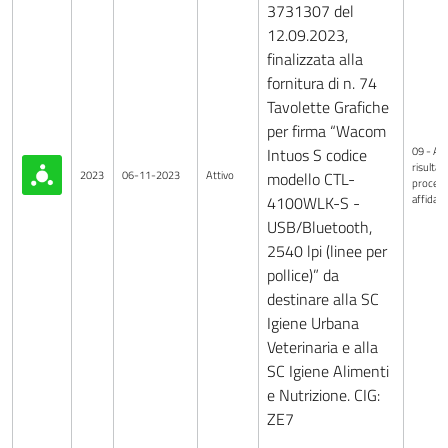
3731307 del
12.09.2023,
finalizzata alla
fornitura di n. 74
Tavolette Grafiche
per firma “Wacom
09 - Avv
Intuos S codice
risultati
2023
06-11-2023
Attivo
modello CTL-
procedu
affida
4100WLK-S -
USB/Bluetooth,
2540 lpi (linee per
pollice)” da
destinare alla SC
Igiene Urbana
Veterinaria e alla
SC Igiene Alimenti
e Nutrizione. CIG:
ZE7