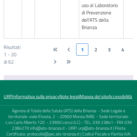
uso al Laboratorio
di Prevenzione
dell’ATS della
Brianza
Risultati
1
2
3
4
1 - 20
di 62
URP
Informativa sulla privacy
Note legali
Mappa del sito
Accessibilità
Agenzia di Tutela della Salute (ATS) della Brianza - Sede Legale e
territoriale: viale Elvezia, 2 - 20900 Monza (MB) - Sede territoriale:
c.so Carlo Alberto 120 - 23900 Lecco (LC) - TEL. 039 23841 - FAX 039
2384270
info@ats-brianza.it
- URP:
urp@ats-brianza.it
| Posta
Certificata:
protocollo@pec.ats-brianza.it
| Codice Fiscale e Partita IVA: