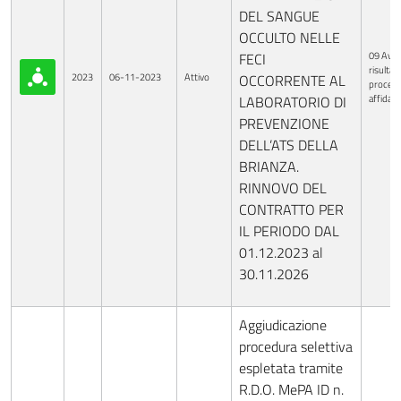
DEL SANGUE
OCCULTO NELLE
09 Avvi
FECI
risultati
2023
06-11-2023
Attivo
OCCORRENTE AL
procedu
affida
LABORATORIO DI
PREVENZIONE
DELL’ATS DELLA
BRIANZA.
RINNOVO DEL
CONTRATTO PER
IL PERIODO DAL
01.12.2023 al
30.11.2026
Aggiudicazione
procedura selettiva
espletata tramite
R.D.O. MePA ID n.