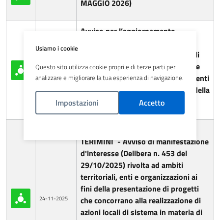
MAGGIO 2026)
Avviso per l’aggiornamento
dell’elenco degli enti erogatori
Usiamo i cookie
qualificati per lo svolgimento degli
interventi di inclusione educativa e
Questo sito utilizza cookie propri e di terze parti per
24-04-2025
scolastica di bambini/alunni/studenti
analizzare e migliorare la tua esperienza di navigazione.
con disabilità sensoriale ai sensi della
L.R. n. 19/2007
Impostazioni
Accetto
Politica Cookies
INTEGRAZIONE RIAPERTURA
TERIMINI - Avviso di manifestazione
d'interesse (Delibera n. 453 del
29/10/2025) rivolta ad ambiti
territoriali, enti e organizzazioni ai
fini della presentazione di progetti
24-11-2025
che concorrano alla realizzazione di
azioni locali di sistema in materia di