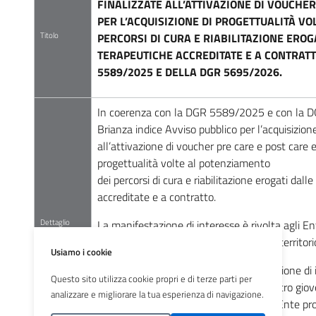
FINALIZZATE ALL’ATTIVAZIONE DI VOUCHER
PER L’ACQUISIZIONE DI PROGETTUALITÀ V
Titolo
PERCORSI DI CURA E RIABILITAZIONE ERO
TERAPEUTICHE ACCREDITATE E A CONTRATT
5589/2025 E DELLA DGR 5695/2026.
In coerenza con la DGR 5589/2025 e con la 
Brianza indice Avviso pubblico per l’acquisizion
all’attivazione di voucher pre care e post care e
progettualità volte al potenziamento
dei percorsi di cura e riabilitazione erogati dal
accreditate e a contratto.
Dettaglio
La manifestazione di interesse è rivolta agli Ent
residenziali accreditate a contratto del territor
Usiamo i cookie
L’istanza di candidatura alla manifestazione di
Questo sito utilizza cookie propri e di terze parti per
presentata
via PEC
tassativamente entro giov
analizzare e migliorare la tua esperienza di navigazione.
23.59
dal Legale Rappresentante dell’Ente pr