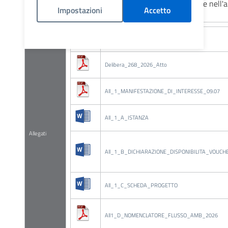
delegato, secondo le indicazioni riportate nell'ar
Impostazioni
Accetto
Politica Cookies
Name
Delibera_268_2026_Atto
All_1_MANIFESTAZIONE_DI_INTERESSE_09.07
All_1_A_ISTANZA
Allegati
All_1_B_DICHIARAZIONE_DISPONIBILITA_VOUCH
All_1_C_SCHEDA_PROGETTO
All1_D_NOMENCLATORE_FLUSSO_AMB_2026