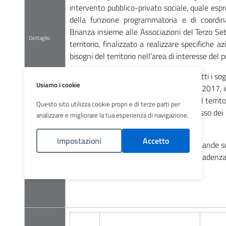
intervento pubblico-privato sociale, quale espr
della funzione programmatoria e di coordi
Brianza insieme alle Associazioni del Terzo Set
Dettaglio
territorio, finalizzato a realizzare specifiche az
bisogni del territorio nell’area di interesse del
Sono ammessi alla co-progettazione tutti i sog
Usiamo i cookie
Settore di cui all'art. 4 del D.Lgs n. 117/2017, 
o associata (inpartenariato), operanti sul territo
Questo sito utilizza cookie propri e di terze parti per
competenza di ATS Brianza ed in possesso dei
analizzare e migliorare la tua esperienza di navigazione.
requisiti specificati nell'avviso.
Impostazioni
Accetto
I termini per la presentazione delle domande so
giorni dalla data di pubblicazione, con scadenz
Politica Cookies
(compreso).