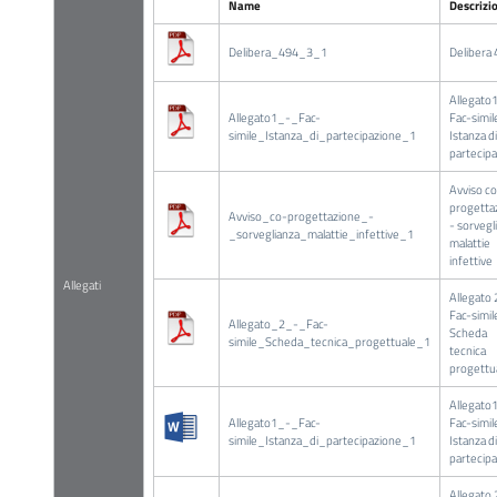
Name
Descrizi
Delibera_494_3_1
Delibera
Allegato1
Allegato1_-_Fac-
Fac-simil
simile_Istanza_di_partecipazione_1
Istanza di
partecip
Avviso c
progetta
Avviso_co-progettazione_-
- sorvegl
_sorveglianza_malattie_infettive_1
malattie
infettive
Allegati
Allegato 
Fac-simil
Allegato_2_-_Fac-
Scheda
simile_Scheda_tecnica_progettuale_1
tecnica
progettu
Allegato1
Allegato1_-_Fac-
Fac-simil
simile_Istanza_di_partecipazione_1
Istanza di
partecip
Allegato 