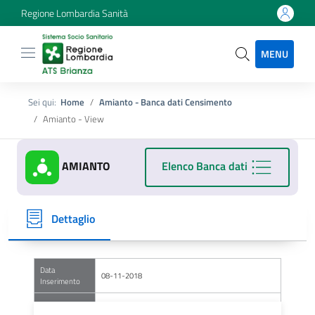
Regione Lombardia Sanità
MENU
Sei qui:
Home
Amianto - Banca dati Censimento
Amianto - View
AMIANTO
Elenco Banca dati
Dettaglio
Data
08-11-2018
Inserimento
Area
LECCO