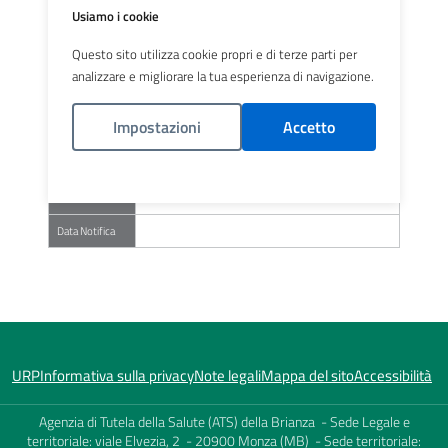
Territoriale
Usiamo i cookie
Codice Notifica
NA/1-2018-224622
Questo sito utilizza cookie propri e di terze parti per
Comune
LECCO
analizzare e migliorare la tua esperienza di navigazione.
Indirizzo
VIA TRAMAGLINO 7
Impostazioni
Accetto
Condizione
NON FRIABILE
Materiale
Politica Cookies
Stato
DANNEGGIATO -10%
Conservazione
Data Notifica
URP
Informativa sulla privacy
Note legali
Mappa del sito
Accessibilità
Agenzia di Tutela della Salute (ATS) della Brianza - Sede Legale e
territoriale: viale Elvezia, 2 - 20900 Monza (MB) - Sede territoriale: