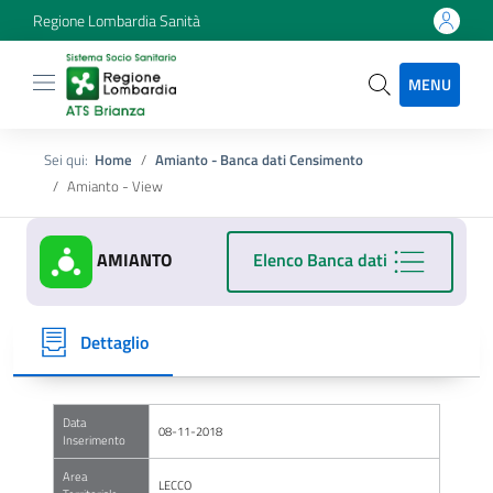
Regione Lombardia Sanità
MENU
Sei qui:
Home
Amianto - Banca dati Censimento
Amianto - View
AMIANTO
Elenco Banca dati
Dettaglio
Data
08-11-2018
Inserimento
Area
LECCO