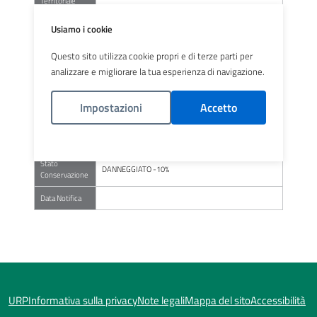
Territoriale
Codice Notifica
NA/1-2018-224605
Usiamo i cookie
Nome
CONDOMINIO SANT'ANNA
Questo sito utilizza cookie propri e di terze parti per
Struttura
analizzare e migliorare la tua esperienza di navigazione.
Comune
BULCIAGO
Impostazioni
Accetto
Indirizzo
VIA MANZONI 11
Condizione
NON FRIABILE
Materiale
Politica Cookies
Stato
DANNEGGIATO -10%
Conservazione
Data Notifica
URP
Informativa sulla privacy
Note legali
Mappa del sito
Accessibilità