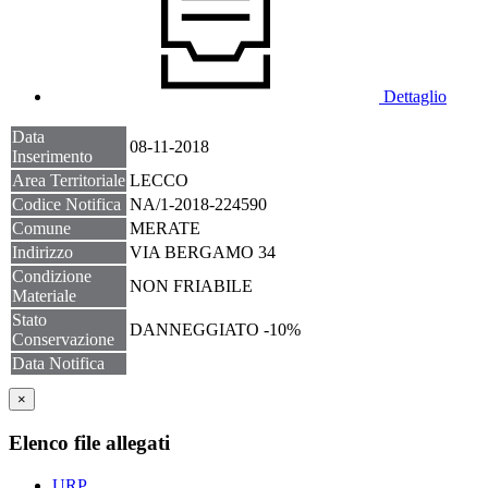
Dettaglio
Data
08-11-2018
Inserimento
Area Territoriale
LECCO
Codice Notifica
NA/1-2018-224590
Comune
MERATE
Indirizzo
VIA BERGAMO 34
Condizione
NON FRIABILE
Materiale
Stato
DANNEGGIATO -10%
Conservazione
Data Notifica
×
Elenco file allegati
URP